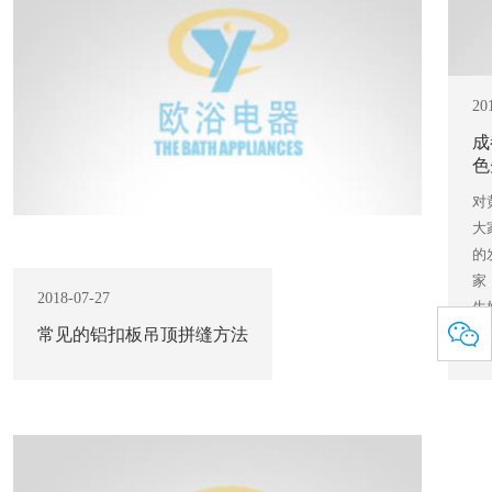
20
成
色
对
大
的
家
2018-07-27
生
常见的铝扣板吊顶拼缝方法
地
查看更多 +